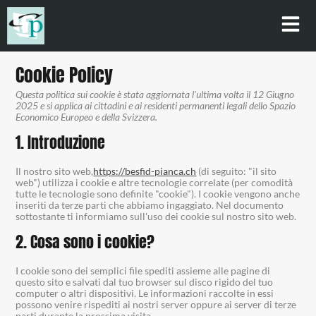
Cookie Policy
Questa politica sui cookie è stata aggiornata l'ultima volta il 12 Giugno
2025 e si applica ai cittadini e ai residenti permanenti legali dello Spazio
Economico Europeo e della Svizzera.
1. Introduzione
Il nostro sito web,
https://besfid-pianca.ch
(di seguito: "il sito
web") utilizza i cookie e altre tecnologie correlate (per comodità
tutte le tecnologie sono definite "cookie"). I cookie vengono anche
inseriti da terze parti che abbiamo ingaggiato. Nel documento
sottostante ti informiamo sull'uso dei cookie sul nostro sito web.
2. Cosa sono i cookie?
I cookie sono dei semplici file spediti assieme alle pagine di
questo sito e salvati dal tuo browser sul disco rigido del tuo
computer o altri dispositivi. Le informazioni raccolte in essi
possono venire rispediti ai nostri server oppure ai server di terze
parti durante la prossima visita.