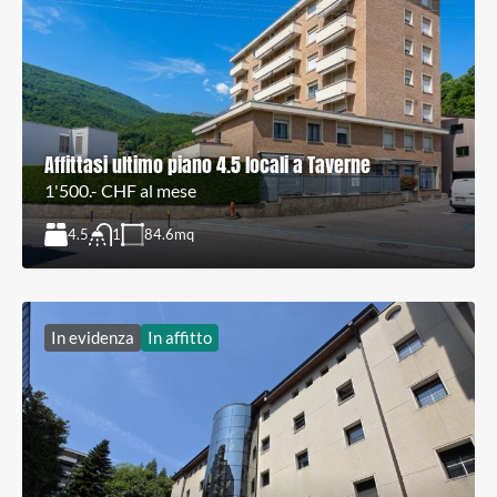
Affittasi ultimo piano 4.5 locali a Taverne
1'500.- CHF al mese
4.5
84.6
mq
1
In evidenza
In affitto