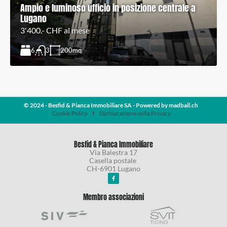
Ampio e luminoso ufficio in posizione centrale a
Lugano
3'400.- CHF al mese
6
200
mq
3
© 2024 - Besfid & Pianca Immobiliare SA - Powered by
madball.ch
Cookie Policy
Dichiarazione sulla Privacy
Besfid & Pianca Immobiliare
Via Balestra 17
Casella postale
CH-6901 Lugano
Membro associazioni