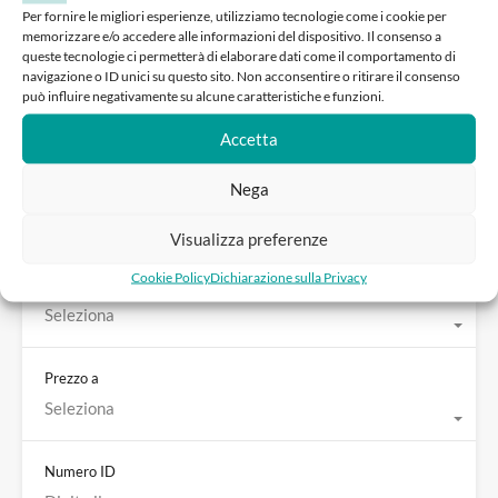
Locali
Per fornire le migliori esperienze, utilizziamo tecnologie come i cookie per
Seleziona
memorizzare e/o accedere alle informazioni del dispositivo. Il consenso a
queste tecnologie ci permetterà di elaborare dati come il comportamento di
navigazione o ID unici su questo sito. Non acconsentire o ritirare il consenso
può influire negativamente su alcune caratteristiche e funzioni.
Bagni/doccia
Seleziona
Accetta
Nega
Posti auto
Seleziona
Visualizza preferenze
Cookie Policy
Dichiarazione sulla Privacy
Prezzo da
Seleziona
Prezzo a
Seleziona
Numero ID