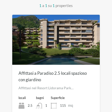
1
a
1
su
1
properties
Affittasi a Paradiso 2.5 locali spazioso
con giardino
Affittasi nel Resort Lidorama Park…
locali
bagni
Superficie
mq
2.5
115
1