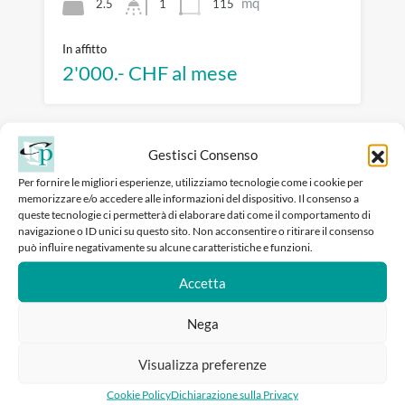
mq
2.5
115
1
In affitto
2'000.- CHF al mese
Gestisci Consenso
Per fornire le migliori esperienze, utilizziamo tecnologie come i cookie per
memorizzare e/o accedere alle informazioni del dispositivo. Il consenso a
queste tecnologie ci permetterà di elaborare dati come il comportamento di
navigazione o ID unici su questo sito. Non acconsentire o ritirare il consenso
può influire negativamente su alcune caratteristiche e funzioni.
Accetta
Nega
Affittasi a Mezzovico deposito/magazzino
Visualizza preferenze
mq 500 ca.
Cookie Policy
Dichiarazione sulla Privacy