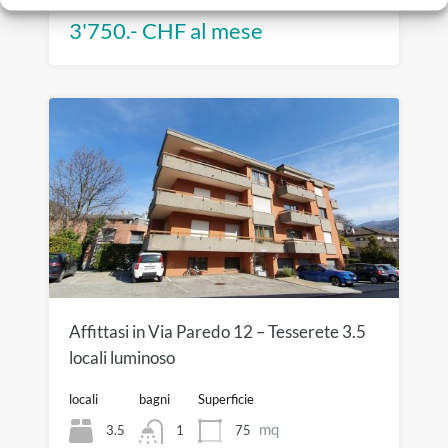
In affitto
3'750.- CHF al mese
Affittasi in Via Paredo 12 – Tesserete 3.5
locali luminoso
locali
bagni
Superficie
mq
3.5
75
1