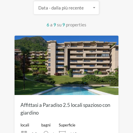
Data - dalla più recente
6
a
9
su
9
properties
Affittasi a Paradiso 2.5 locali spazioso con
giardino
locali
bagni
Superficie